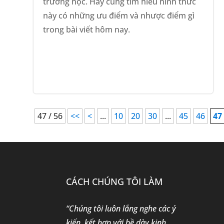
trường học. Hãy cùng tìm hiểu hình thức
này có những ưu điểm và nhược điểm gì
trong bài viết hôm nay.
47 / 56
<<
<
...
10
20
30
...
45
46
47
CÁCH CHÚNG TÔI LÀM
“Chúng tôi luôn lắng nghe các ý
kiến, kết hợp với bề dày kinh