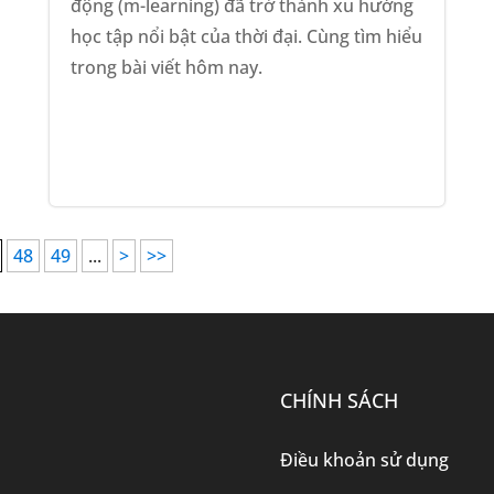
động (m-learning) đã trở thành xu hướng
học tập nổi bật của thời đại. Cùng tìm hiểu
trong bài viết hôm nay.
48
49
...
>
>>
CHÍNH SÁCH
Điều khoản sử dụng