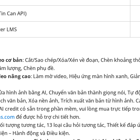
in Can API)
nter LMS
eo cơ bản
: Cắt/Sao chép/Xóa/Xén về đoạn, Chèn khoảng thờ
 âm lượng, Chèn phụ đề.
deo nâng cao
: Làm mờ video, Hiệu ứng màn hình xanh, Gi
h sửa hình ảnh bằng AI, Chuyển văn bản thành giọng nói, Tự đ
ch văn bản, Xóa nền ảnh, Trích xuất văn bản từ hình ảnh. C
AI credit có sẵn trong phần mềm, vui lòng mua trực tiếp t
ms.com
để được hỗ trợ chi tiết hơn.
đối tượng tương tác, 13 loại câu hỏi tương tác, Thiết kế đáp
 kiện – Hành động và Điều kiện.