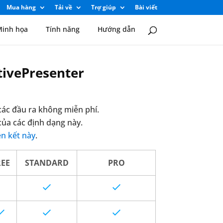
Mua hàng
Tải về
Trợ giúp
Bài viết
inh họa
Tính năng
Hướng dẫn
tivePresenter
các đầu ra không miễn phí.
của các định dạng này.
ên kết này
.
REE
STANDARD
PRO