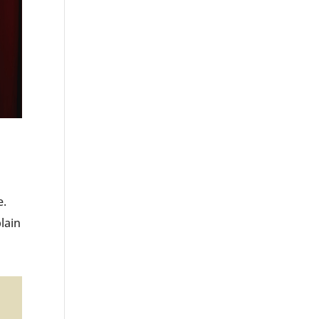
e.
plain