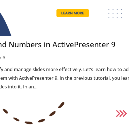
and Numbers in ActivePresenter 9
r 9
y and manage slides more effectively. Let’s learn how to a
em with ActivePresenter 9. In the previous tutorial, you le
s into it. In an...