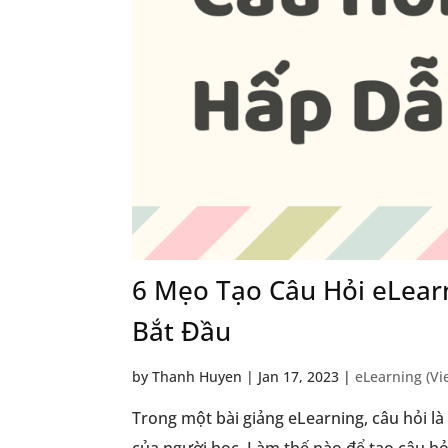
6 Mẹo Tạo Câu Hỏi eLear
Bắt Đầu
by
Thanh Huyen
|
Jan 17, 2023
|
eLearning (V
Trong một bài giảng eLearning, câu hỏi l
của người học. Làm thế nào để tạo câu hỏ