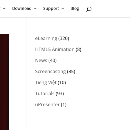
g
Download
Support
Blog
eLearning
(320)
HTML5 Animation
(8)
News
(40)
Screencasting
(85)
Tiếng Việt
(10)
Tutorials
(93)
uPresenter
(1)