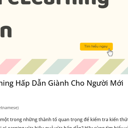
ning Hấp Dẫn Giành Cho Người Mới
ietnamese)
à một trong những thành tố quan trọng để kiểm tra kiến thứ
i eLearning vừa hiệu quả vừa hấp dẫn? Hãy cùng tìm hiểu v