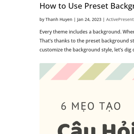
How to Use Preset Backgr
by
Thanh Huyen
|
Jan 24, 2023
|
ActivePresent
Every theme includes a background. When
That’s thanks to the preset background s
customize the background style, let’s dig de