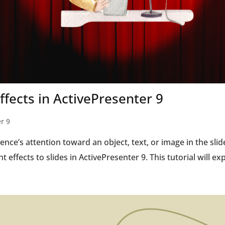
ffects in ActivePresenter 9
r 9
ence’s attention toward an object, text, or image in the slid
t effects to slides in ActivePresenter 9. This tutorial will ex